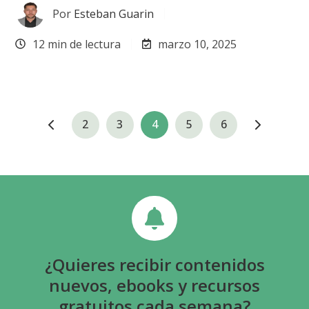
Por
Esteban Guarin
12 min de lectura
marzo 10, 2025
2
3
4
5
6
¿Quieres recibir contenidos
nuevos, ebooks y recursos
gratuitos cada semana?