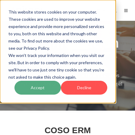
ES
This website stores cookies on your computer.
These cookies are used to improve your website
experience and provide more personalized services
to you, both on this website and through other
Reglamentación
media. To find out more about the cookies we use,
see our Privacy Policy.
COSO ERM
We won't track your information when you visit our
site. But in order to comply with your preferences,
we'll have to use just one tiny cookie so that you're
Las organizaciones de todos los tipos y tamaños
not asked to make this choice again.
enfrentan un nivel de riesgos que pueden afectar el
Accept
Decline
logro de sus objetivos.
COSO ERM