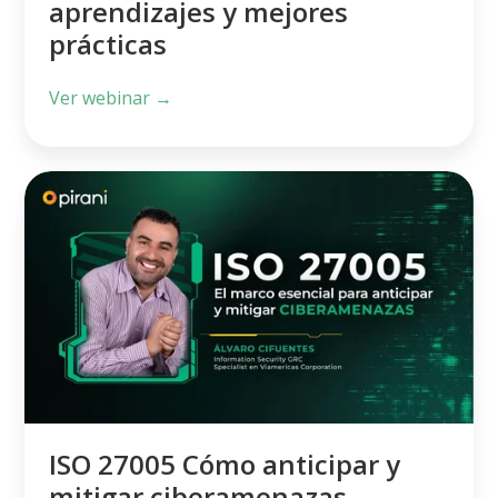
aprendizajes y mejores
prácticas
Ver webinar →
ISO
27005
Cómo
anticipar
y
mitigar
ciberamenazas
ISO 27005 Cómo anticipar y
mitigar ciberamenazas