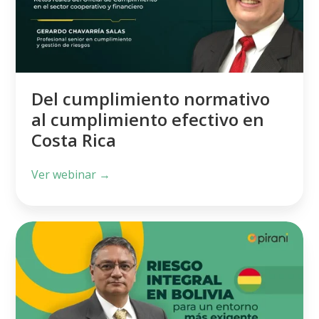
cumplimiento
efectivo
en
Costa
Rica
Del cumplimiento normativo
al cumplimiento efectivo en
Costa Rica
Ver webinar →
Riesgo
Integral
en
Bolivia
para