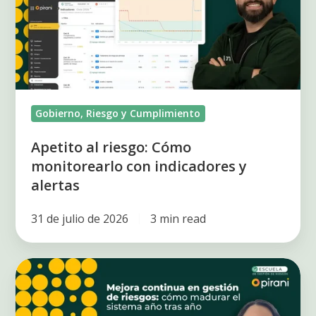
monitorearlo
con
indicadores
y
alertas
Gobierno, Riesgo y Cumplimiento
Apetito al riesgo: Cómo
monitorearlo con indicadores y
alertas
31 de julio de 2026
3 min read
Cómo
implementar
la