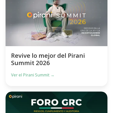
mejor
del
Pirani
Summit
2026
Revive lo mejor del Pirani
Summit 2026
Ver el Pirani Summit →
Foro
GRC
en