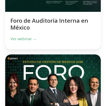
Foro de Auditoría Interna en
México
Ver webinar →
Foro
Gestión
de
Riesgos
LATAM
2026
de
la