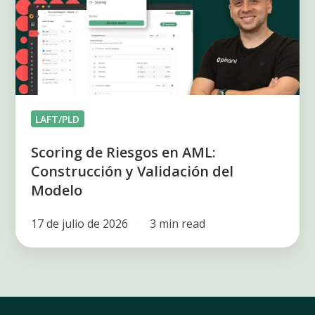
en
AML:
Construcción
y
Validación
del
LAFT/PLD
Modelo
Scoring de Riesgos en AML:
Construcción y Validación del
Modelo
17 de julio de 2026
3 min read