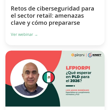
clave
Retos de ciberseguridad para
y
el sector retail: amenazas
cómo
clave y cómo prepararse
prepararse
Ver webinar →
¿Qué
esperar
en
PLD
para
el
2026?