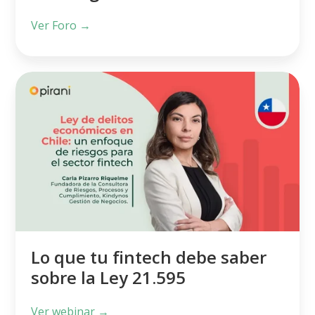
Ver Foro →
Lo
que
tu
fintech
debe
saber
sobre
la
Ley
Lo que tu fintech debe saber
21.595
sobre la Ley 21.595
Ver webinar →