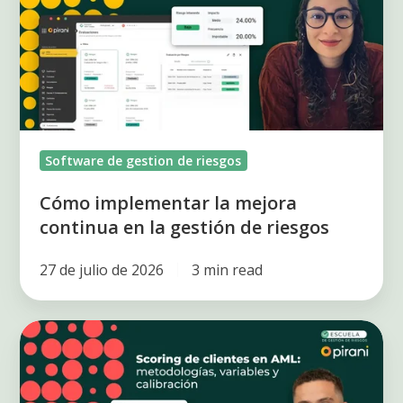
mejora
continua
en
la
gestión
de
Software de gestion de riesgos
riesgos
Cómo implementar la mejora
continua en la gestión de riesgos
27 de julio de 2026
3 min read
Scoring
de
Riesgos