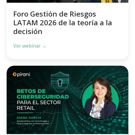
teoría
Foro Gestión de Riesgos
a
LATAM 2026 de la teoría a la
la
decisión
decisión
Ver webinar →
Retos
de
ciberseguridad
para
el
sector
retail:
amenazas