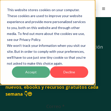
ES
This website stores cookies on your computer.
These cookies are used to improve your website
experience and provide more personalized services
to you, both on this website and through other
Videos|
webinars
media. To find out more about the cookies we use,
see our Privacy Policy.
We won't track your information when you visit our
Mira nuestros videos grabados sobre gestión
site. But in order to comply with your preferences,
de riesgos, seguridad de la información,
we'll have to use just one tiny cookie so that you're
cumplimento normativo y prevención de
not asked to make this choice again.
lavado y fraude.
Accept
Decline
Suscríbete ahora y recibe contenidos
nuevos, ebooks y recursos gratuitos cada
semana 👇😎
Correo
*