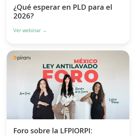
¿Qué esperar en PLD para el
2026?
Ver webinar →
Foro
sobre
la
LFPIORPI:
aprendizajes
y
mejores
prácticas
Foro sobre la LFPIORPI: