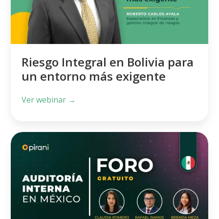
un
entorno
más
exigente
Riesgo Integral en Bolivia para
un entorno más exigente
Ver webinar →
Foro
de
Auditoría
Interna
en
México