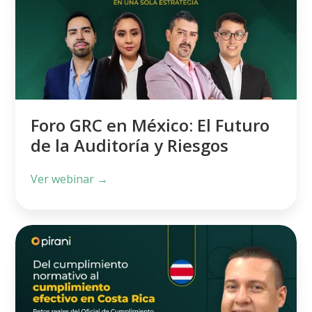
México:
El
Futuro
de
la
Auditoría
Foro GRC en México: El Futuro
y
de la Auditoría y Riesgos
Riesgos
Ver webinar →
Del
cumplimiento
normativo
al