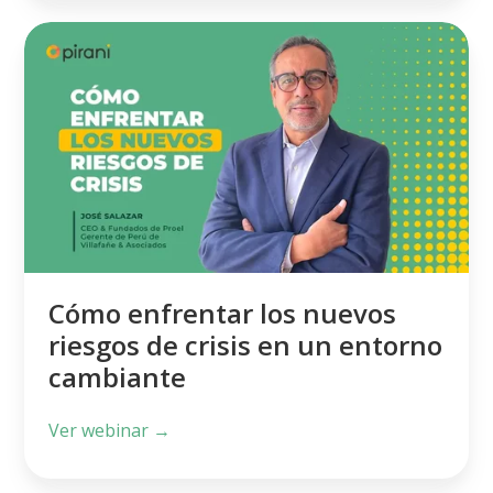
Cómo
enfrentar
los
nuevos
riesgos
de
crisis
en
un
Cómo enfrentar los nuevos
entorno
riesgos de crisis en un entorno
cambiante
cambiante
Ver webinar →