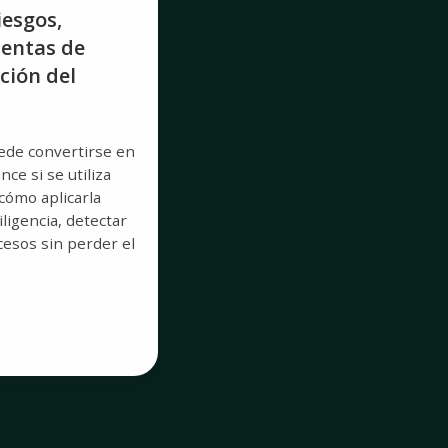
iesgos,
ientas de
ción del
puede convertirse en
nce si se utiliza
cómo aplicarla
iligencia, detectar
cesos sin perder el