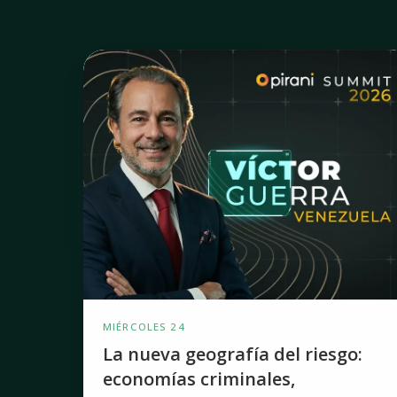
La
nueva
geografía
del
riesgo:
economías
criminales,
geopolítica
y
compliance
MIÉRCOLES 24
La nueva geografía del riesgo:
economías criminales,