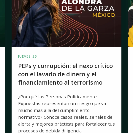
crítico
e
con
la
el
ge
lavado
d
de
ri
dinero
e
y
JUEVES 25
el
PEPs y corrupción: el nexo crítico
financiamiento
con el lavado de dinero y el
al
financiamiento al terrorismo
terrorismo
¿Por qué las Personas Políticamente
Expuestas representan un riesgo que va
mucho más allá del cumplimiento
normativo? Conoce casos reales, señales de
alerta y mejores prácticas para fortalecer tus
procesos de debida diligencia.