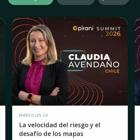
La
L
velocidad
au
del
y
riesgo
n
y
vi
el
d
desafío
m
de
vi
los
d
mapas
d
tradicionales
MIÉRCOLES 24
La velocidad del riesgo y el
desafío de los mapas