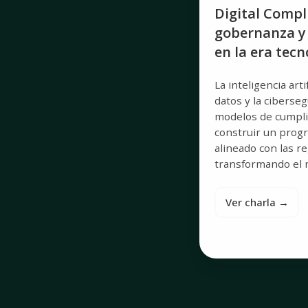
Digital Compl
gobernanza y 
en la era tecn
La inteligencia arti
datos y la ciberse
modelos de cumpl
construir un prog
alineado con las r
transformando el 
Ver charla →