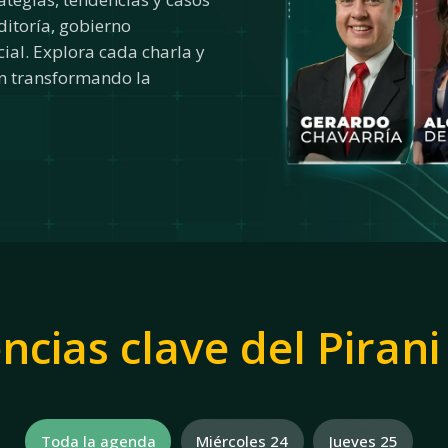
ditoría, gobierno
cial. Explora cada charla y
án transformando la
ncias clave del Pira
Toda la agenda
Miércoles 24
Jueves 25