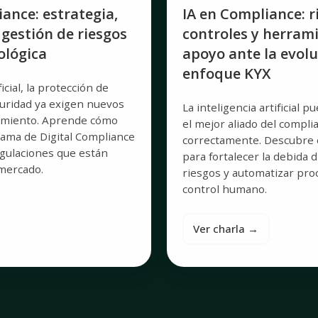
del
iance: estrategia,
IA en Compliance: r
enfoque
gestión de riesgos
controles y herram
KYX
ológica
apoyo ante la evolu
enfoque KYX
ficial, la protección de
guridad ya exigen nuevos
La inteligencia artificial 
imiento. Aprende cómo
el mejor aliado del complia
rama de Digital Compliance
correctamente. Descubre 
egulaciones que están
para fortalecer la debida d
mercado.
riesgos y automatizar pro
control humano.
Ver charla →