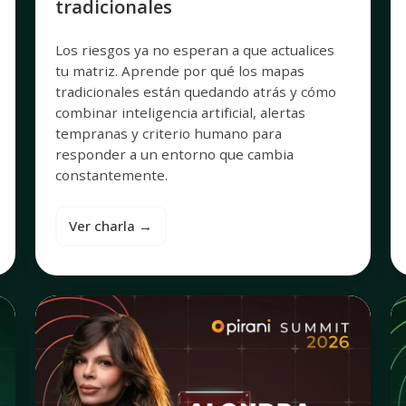
tradicionales
Los riesgos ya no esperan a que actualices
tu matriz. Aprende por qué los mapas
tradicionales están quedando atrás y cómo
combinar inteligencia artificial, alertas
tempranas y criterio humano para
responder a un entorno que cambia
constantemente.
Ver charla →
PEPs
El
y
d
corrupción:
de
el
g
nexo
c