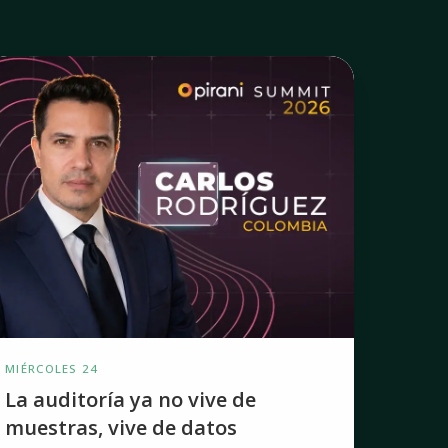
a
ditoría
a
o
ve
e
uestras,
ve
e
atos
MIÉRCOLES 24
La auditoría ya no vive de
muestras, vive de datos