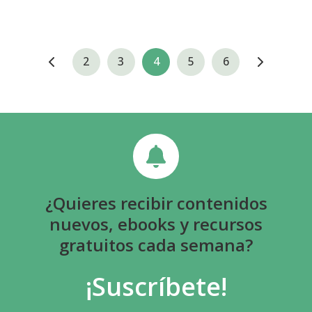
2
3
4
5
6
¿Quieres recibir contenidos
nuevos, ebooks y recursos
gratuitos cada semana?
¡Suscríbete!