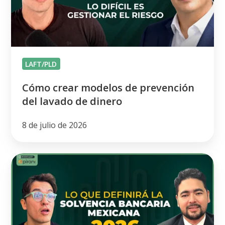
del
lavado
de
dinero
LAFT/PLD
Cómo crear modelos de prevención
del lavado de dinero
8 de julio de 2026
Lo
que
definirá
la
solvencia