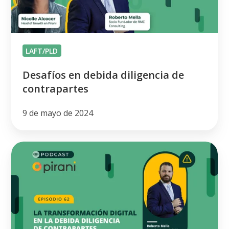
LAFT/PLD
Desafíos en debida diligencia de
contrapartes
9 de mayo de 2024
Transformación
digital
en
la
debida
diligencia