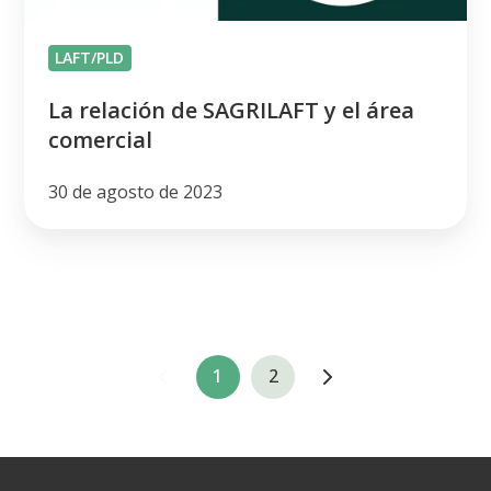
comercial
LAFT/PLD
La relación de SAGRILAFT y el área
comercial
30 de agosto de 2023
1
2