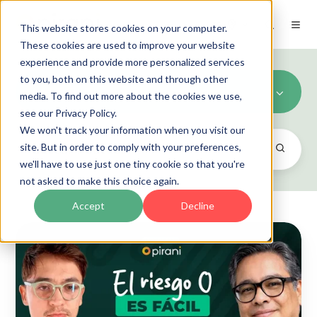
ES
This website stores cookies on your computer.
These cookies are used to improve your website
experience and provide more personalized services
to you, both on this website and through other
LAFT/PLD
media. To find out more about the cookies we use,
see our Privacy Policy.
We won't track your information when you visit our
site. But in order to comply with your preferences,
we'll have to use just one tiny cookie so that you're
not asked to make this choice again.
Accept
Decline
Cómo
crear
modelos
de
prevención