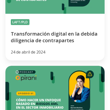
de
contrapartes
LAFT/PLD
Transformación digital en la debida
diligencia de contrapartes
24 de abril de 2024
Riesgos
AML
en
el
sector
inmobiliario