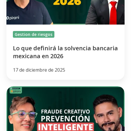
bancaria
mexicana
en
2026
Gestion de riesgos
Lo que definirá la solvencia bancaria
mexicana en 2026
17 de diciembre de 2025
Prevención
del
fraude
en
el