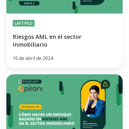
LAFT/PLD
Riesgos AML en el sector
inmobiliario
10 de abril de 2024
Enfoque
basado
en
riesgos
AML
en
el