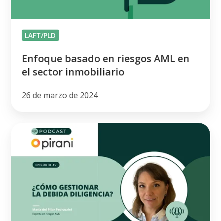
sector
inmobiliario
LAFT/PLD
Enfoque basado en riesgos AML en
el sector inmobiliario
26 de marzo de 2024
Cómo
gestionar
la
debida
diligencia
y
sus