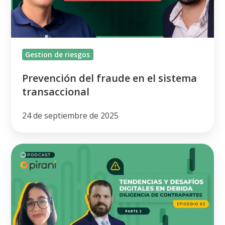
sistema
transaccional
Gestion de riesgos
Prevención del fraude en el sistema
transaccional
24 de septiembre de 2025
Desafíos
en
debida
diligencia
de
contrapartes