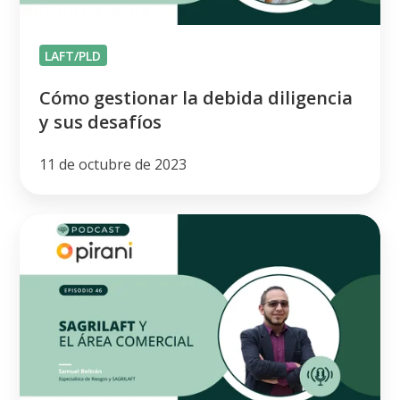
desafíos
LAFT/PLD
Cómo gestionar la debida diligencia
y sus desafíos
11 de octubre de 2023
La
relación
de
SAGRILAFT
y
el
área