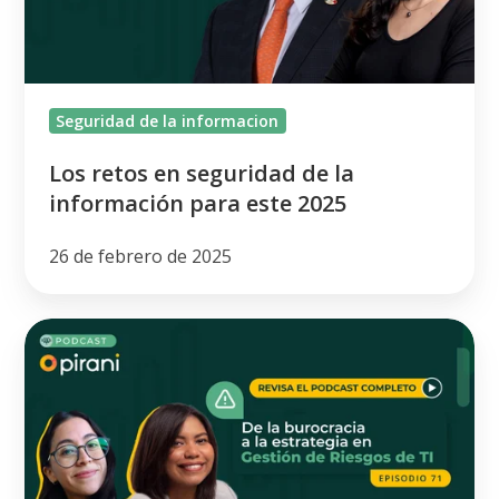
la
información
para
este
Seguridad de la informacion
2025
Los retos en seguridad de la
información para este 2025
26 de febrero de 2025
Estrategia
para
la
gestión
de
riesgos