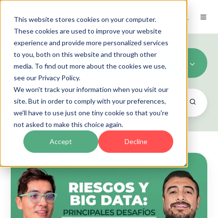
ES
This website stores cookies on your computer.
These cookies are used to improve your website
experience and provide more personalized services
to you, both on this website and through other
Seguridad de la informacion
media. To find out more about the cookies we use,
see our Privacy Policy.
We won't track your information when you visit our
site. But in order to comply with your preferences,
we'll have to use just one tiny cookie so that you're
not asked to make this choice again.
Accept
Decline
Errores
comunes
al
usar
Big