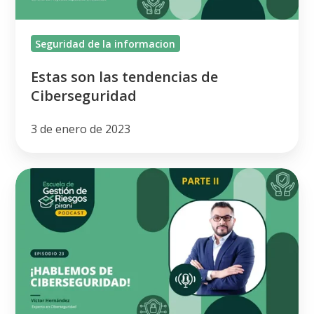
Seguridad de la informacion
Estas son las tendencias de
Ciberseguridad
3 de enero de 2023
La
importancia
de
adoptar
una
cultura
de