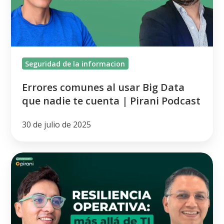
Data
que
nadie
te
Seguridad de la informacion
cuenta
|
Errores comunes al usar Big Data
Pirani
que nadie te cuenta | Pirani Podcast
Podcast
30 de julio de 2025
Resiliencia
operativa
digital
para
enfrentar