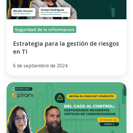
en
TI
Seguridad de la informacion
Estrategia para la gestión de riesgos
en TI
6 de septiembre de 2024
Cómo
gestionar
incidentes
críticos
de
ciberseguridad