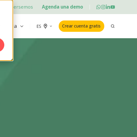
Conversemos
Agenda una demo
ademia
Crear cuenta gratis
ES