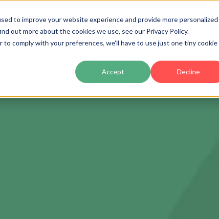
used to improve your website experience and provide more personalized
ind out more about the cookies we use, see our Privacy Policy.
Producto
Precios
Clientes
Partners
Ac
r to comply with your preferences, we'll have to use just one tiny cookie
Accept
Decline