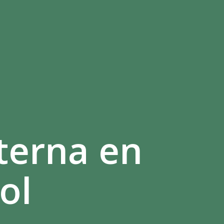
nterna en
ol