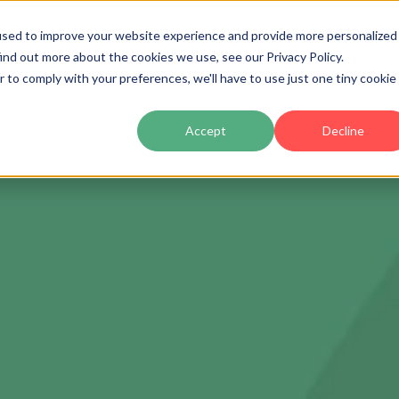
used to improve your website experience and provide more personalized
ind out more about the cookies we use, see our Privacy Policy.
Producto
Precios
Clientes
Partners
Ac
r to comply with your preferences, we'll have to use just one tiny cookie
Accept
Decline