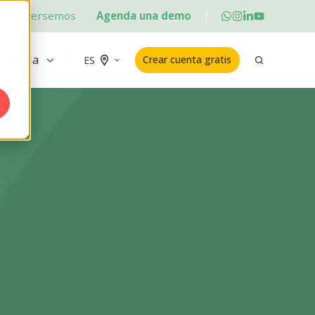
Conversemos
Agenda una demo
ademia
Crear cuenta gratis
ES