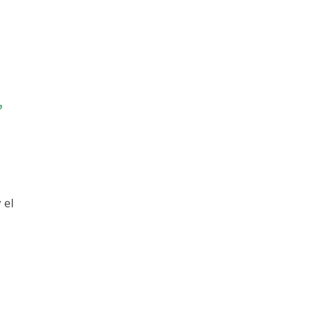
✅
 el