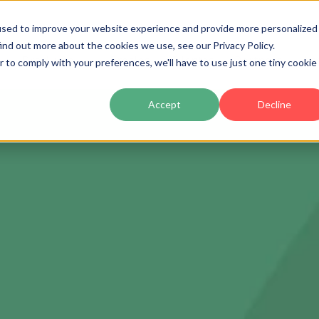
used to improve your website experience and provide more personalized
ind out more about the cookies we use, see our Privacy Policy.
Producto
Precios
Clientes
Partners
Ac
r to comply with your preferences, we'll have to use just one tiny cookie
Accept
Decline