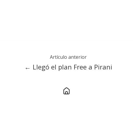
Artículo anterior
← Llegó el plan Free a Pirani
Artículo siguiente
Controles en gestión de riesgos: La
clave para minimizar amenazas →