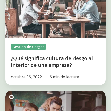
de
riesgo
al
interior
de
una
Gestion de riesgos
empresa?
¿Qué significa cultura de riesgo al
interior de una empresa?
octubre 06, 2022
6 min de lectura
¿Cómo
implementar
la