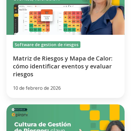
Mapa
de
Calor:
cómo
identificar
Software de gestion de riesgos
eventos
y
Matriz de Riesgos y Mapa de Calor:
evaluar
cómo identificar eventos y evaluar
riesgos
riesgos
10 de febrero de 2026
Cultura
de
Gestión