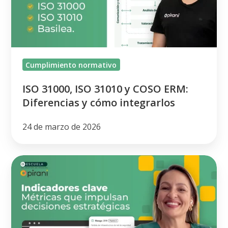
COSO
ERM:
Diferencias
y
Cumplimiento normativo
cómo
integrarlos
ISO 31000, ISO 31010 y COSO ERM:
Diferencias y cómo integrarlos
24 de marzo de 2026
Indicadores
clave
de
gestión
de