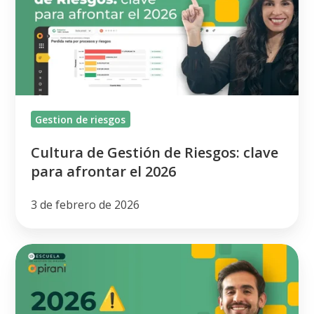
de
Riesgos:
clave
para
afrontar
el
Gestion de riesgos
2026
Cultura de Gestión de Riesgos: clave
para afrontar el 2026
3 de febrero de 2026
Top
5
de
riesgos