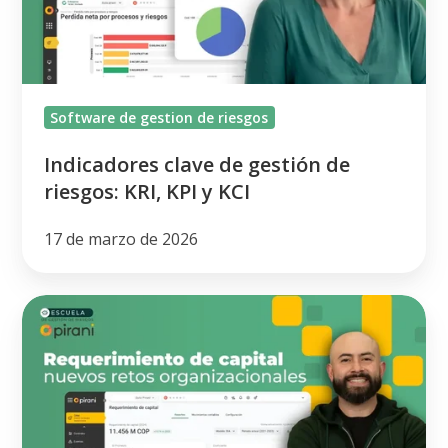
riesgos:
KRI,
KPI
y
Software de gestion de riesgos
KCI
Indicadores clave de gestión de
riesgos: KRI, KPI y KCI
17 de marzo de 2026
Cómo
Calcular
el
Requerimiento
de