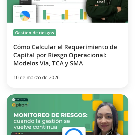
Capital
por
Riesgo
Operacional:
Gestion de riesgos
Modelos
Vía,
Cómo Calcular el Requerimiento de
TCA
Capital por Riesgo Operacional:
y
Modelos Vía, TCA y SMA
SMA
10 de marzo de 2026
Monitoreo
continuo
de
riesgos:
Cómo