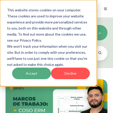
ES
This website stores cookies on your computer.
These cookies are used to improve your website
experience and provide more personalized services
to you, both on this website and through other
Gestion de riesgos (2)
media. To find out more about the cookies we use,
see our Privacy Policy.
We won't track your information when you visit our
site. But in order to comply with your preferences,
we'll have to use just one tiny cookie so that you're
not asked to make this choice again.
Accept
Decline
ISO
31000,
ISO
31010
y