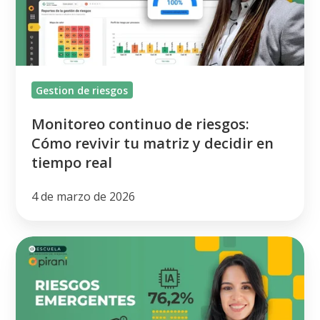
revivir
tu
matriz
y
Gestion de riesgos
decidir
en
Monitoreo continuo de riesgos:
tiempo
Cómo revivir tu matriz y decidir en
real
tiempo real
4 de marzo de 2026
Riesgos
emergentes,
cómo
identificarlos,