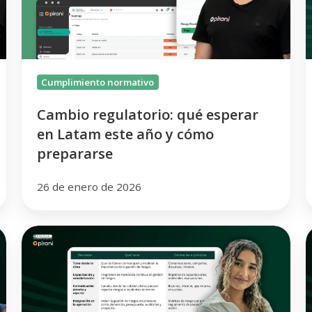
Latam
P
este
año
y
m
cómo
l
Cumplimiento normativo
prepararse
Cambio regulatorio: qué esperar
en Latam este año y cómo
prepararse
26 de enero de 2026
Claves
para
e
cumplir
y
con
p
COSO