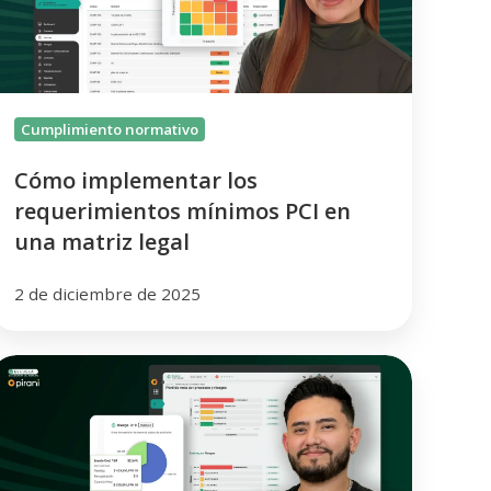
CI
en
una
atriz
egal
Cumplimiento normativo
Cómo implementar los
requerimientos mínimos PCI en
una matriz legal
2 de diciembre de 2025
Cómo
structurar
resentar
un