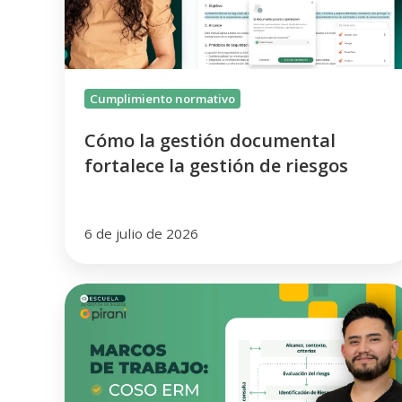
la
gestión
de
riesgos
Cumplimiento normativo
Cómo la gestión documental
fortalece la gestión de riesgos
6 de julio de 2026
ISO
31000,
ISO
31010
y