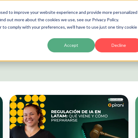
used to improve your website experience and provide more personalized
ind out more about the cookies we use, see our Privacy Policy.
Producto
Precios
Clientes
Partners
Ac
r to comply with your preferences, we'll have to use just one tiny cookie
Accept
Decline
Regulación
de
a
Inteligencia
I
Artificial
en