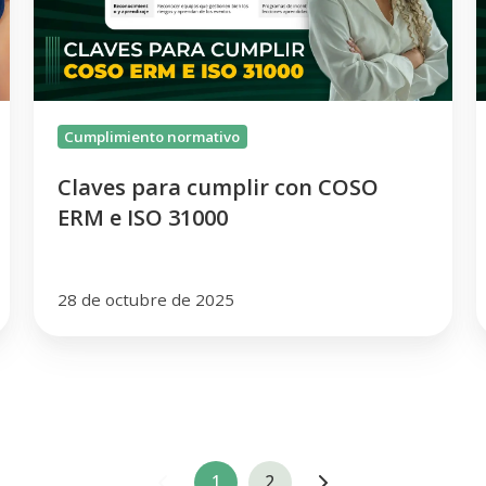
ERM
c
e
ISO
r
31000
e
Cumplimiento normativo
Claves para cumplir con COSO
ERM e ISO 31000
28 de octubre de 2025
1
2