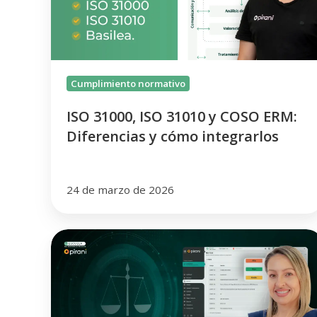
COSO
ERM:
Diferencias
y
cómo
Cumplimiento normativo
integrarlos
ISO 31000, ISO 31010 y COSO ERM:
Diferencias y cómo integrarlos
24 de marzo de 2026
Buenas
prácticas
en
la
construcción