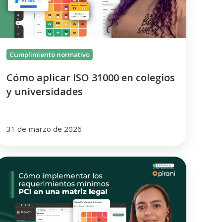
olegios
niversidades
Cumplimiento normativo
Cómo aplicar ISO 31000 en colegios
y universidades
31 de marzo de 2026
Cómo
implementar
os
equerimientos
mínimos