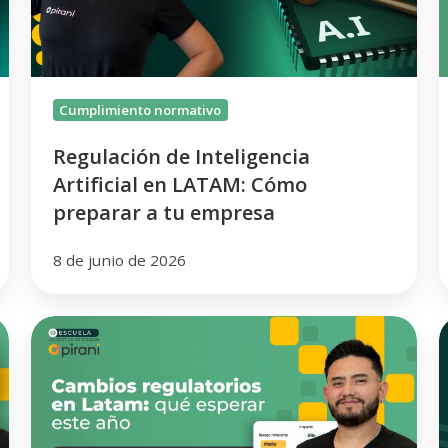
LATAM:
c
Cómo
y
preparar
u
a
tu
Cumplimiento normativo
empresa
Regulación de Inteligencia
Artificial en LATAM: Cómo
preparar a tu empresa
8 de junio de 2026
Cambio
regulatorio:
qué
l
esperar
r
en