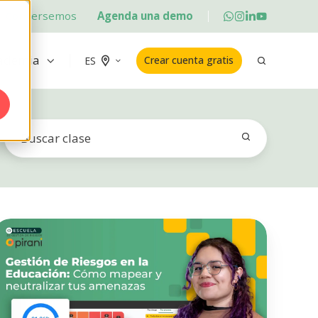
Conversemos
Agenda una demo
ademia
Crear cuenta gratis
ES
Cómo
plicar
SO
31000
en