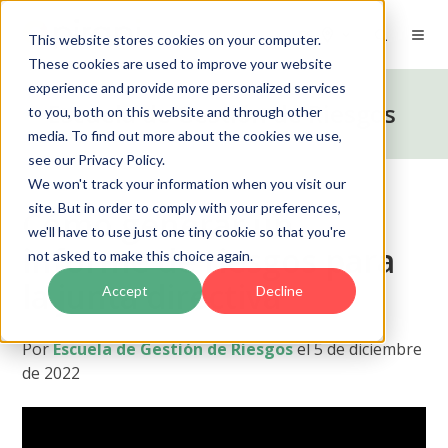
ES
This website stores cookies on your computer.
These cookies are used to improve your website
experience and provide more personalized services
Escuela de Gestión de Riesgos
to you, both on this website and through other
media. To find out more about the cookies we use,
see our Privacy Policy.
We won't track your information when you visit our
site. But in order to comply with your preferences,
Cómo generar un
we'll have to use just one tiny cookie so that you're
informe de riesgos para
not asked to make this choice again.
la junta directiva
Accept
Decline
Por
Escuela de Gestión de Riesgos
el 5 de diciembre
de 2022