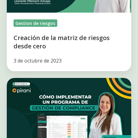
cero
Gestion de riesgos
Creación de la matriz de riesgos
desde cero
3 de octubre de 2023
Cómo
implementar
un
programa
de
Gestión
de