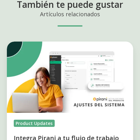
También te puede gustar
Artículos relacionados
Integra
Pirani
a
tu
flujo
de
trabajo
Product Updates
Integra Pirani a tu flujo de trabajo