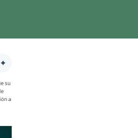
ue su
de
ión a