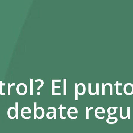
trol? El punt
l debate regu