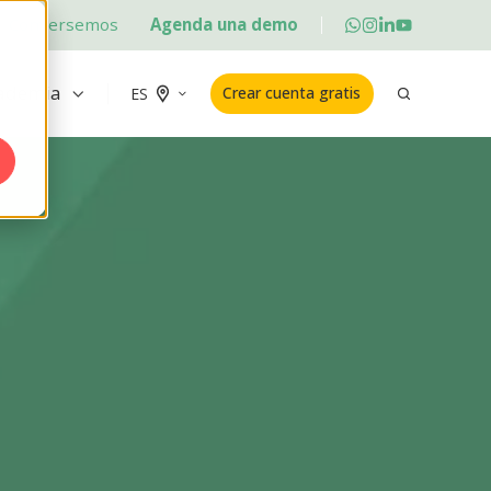
Conversemos
Agenda una demo
ademia
Crear cuenta gratis
ES