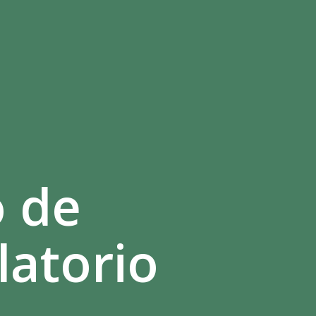
o de
latorio