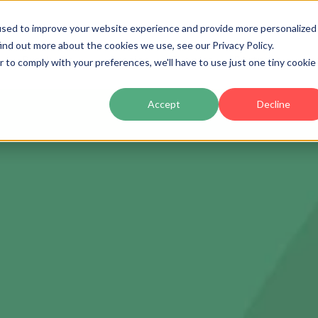
used to improve your website experience and provide more personalized
ind out more about the cookies we use, see our Privacy Policy.
Producto
Precios
Clientes
Partners
Ac
r to comply with your preferences, we'll have to use just one tiny cookie
Accept
Decline