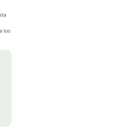
uta
a los