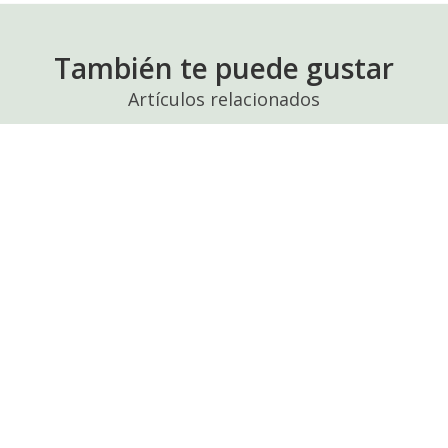
También te puede gustar
Artículos relacionados
Riesgo
reputacional:
estudio
del
caso
Aeroméxico
Riesgo Reputacional