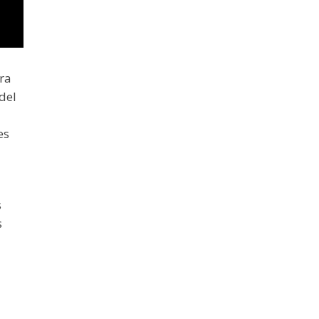
ra
del
es
s
s