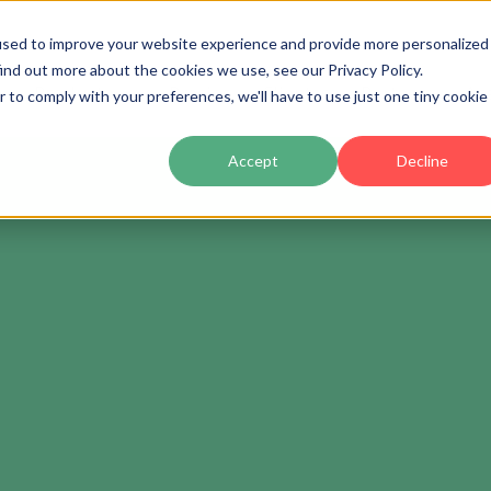
used to improve your website experience and provide more personalized
ind out more about the cookies we use, see our Privacy Policy.
Producto
Precios
Clientes
Partners
Ac
r to comply with your preferences, we'll have to use just one tiny cookie
Accept
Decline