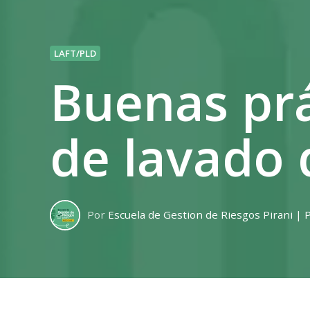
LAFT/PLD
Buenas prá
de lavado 
Por
Escuela de Gestion de Riesgos Pirani | 