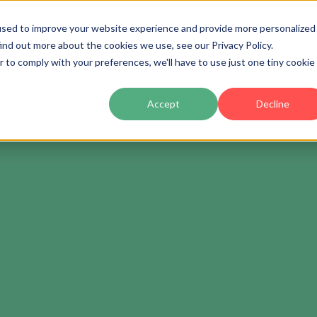
used to improve your website experience and provide more personalized
ind out more about the cookies we use, see our Privacy Policy.
Producto
Precios
Clientes
Partners
Ac
r to comply with your preferences, we'll have to use just one tiny cookie
Accept
Decline