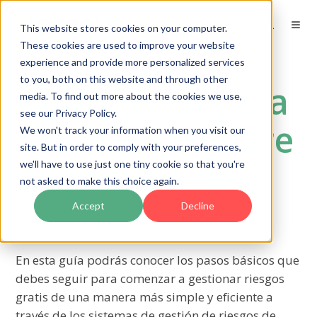
This website stores cookies on your computer.
These cookies are used to improve your website
experience and provide more personalized services
to you, both on this website and through other
Guía básica para
media. To find out more about the cookies we use,
see our Privacy Policy.
usar un software
We won't track your information when you visit our
site. But in order to comply with your preferences,
de gestión de
we'll have to use just one tiny cookie so that you're
not asked to make this choice again.
riesgos
Accept
Decline
En esta guía podrás conocer los pasos básicos que
debes seguir para comenzar a gestionar riesgos
gratis de una manera más simple y eficiente a
través de los sistemas de gestión de riesgos de