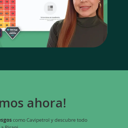
mos ahora!
iesgos
como Cavipetrol y descubre todo
a Pirani.