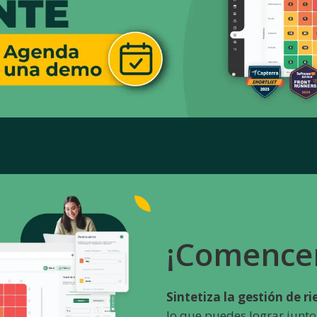
¡Comence
Sintetiza la gestión de r
lo que puedes lograr junto 