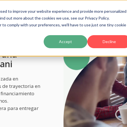
used to improve your website experience and provide more personalized
ind out more about the cookies we use, see our Privacy Policy.
luciones
Producto
Precios
Clientes
Part
r to comply with your preferences, we'll have to use just one tiny cookie
Accept
Decline
 una
rani
izada en
 de trayectoria en
 financiamiento
nos.
iera para entregar