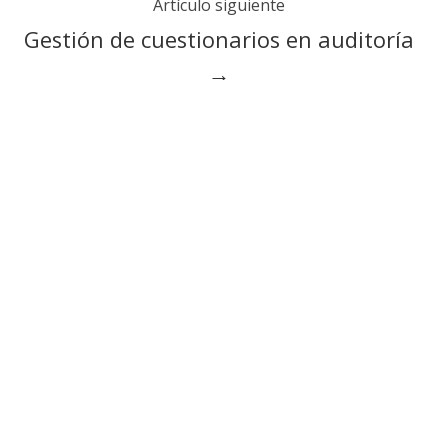
Artículo siguiente
Gestión de cuestionarios en auditoría
→
También te puede gustar
Artículos relacionados
Cambio
regulatorio:
el
principal
riesgo