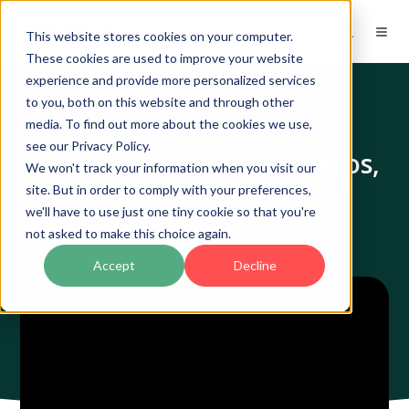
This website stores cookies on your computer.
These cookies are used to improve your website
experience and provide more personalized services
to you, both on this website and through other
Videos | Webinars
media. To find out more about the cookies we use,
see our Privacy Policy.
ABC de la cultura de riesgos,
We won't track your information when you visit our
un propósito común
site. But in order to comply with your preferences,
we'll have to use just one tiny cookie so that you're
not asked to make this choice again.
Accept
Decline