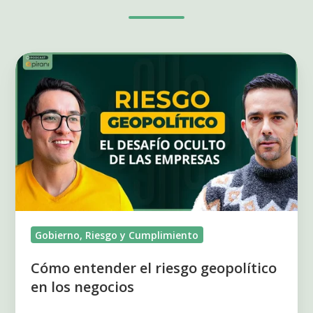
Cómo
entender
el
riesgo
geopolítico
en
los
negocios
Gobierno, Riesgo y Cumplimiento
Cómo entender el riesgo geopolítico
en los negocios