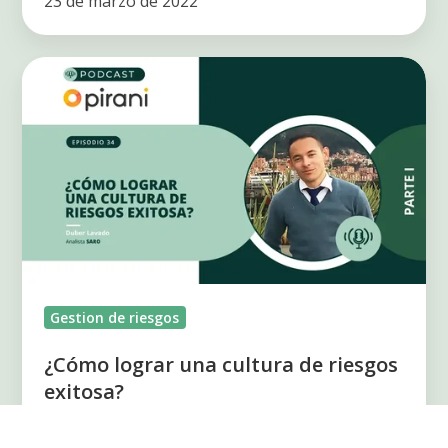
23 de marzo de 2022
¿Cómo
lograr
una
cultura
de
riesgos
exitosa?
Gestion de riesgos
¿Cómo lograr una cultura de riesgos
exitosa?
28 de febrero de 2023