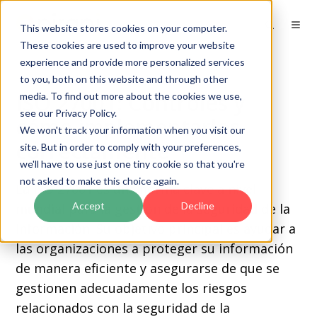
This website stores cookies on your computer.
These cookies are used to improve your website
experience and provide more personalized services
to you, both on this website and through other
ISO 27001: Controles y
media. To find out more about the cookies we use,
see our Privacy Policy.
cómo implementarlos
We won't track your information when you visit our
correctamente
site. But in order to comply with your preferences,
we'll have to use just one tiny cookie so that you're
not asked to make this choice again.
La ISO 27001 es una norma clave a nivel
Accept
Decline
mundial para la gestión de la seguridad de la
información.
Su objetivo principal es ayudar a
las organizaciones a proteger su información
de manera eficiente y asegurarse de que se
gestionen adecuadamente los riesgos
relacionados con la seguridad de la