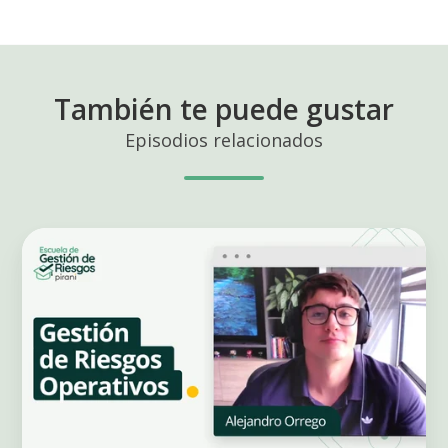
También te puede gustar
Episodios relacionados
Cómo
gestionar
los
riesgos
operativos
en
tu
empresa