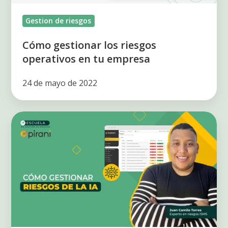
Gestion de riesgos
Cómo gestionar los riesgos
operativos en tu empresa
24 de mayo de 2022
Aprende
cómo
gestionar
riesgos
de
la
IA