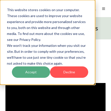
ES
This website stores cookies on your computer.
These cookies are used to improve your website
experience and provide more personalized services
Escuela de Gestión de Riesgos
to you, both on this website and through other
media. To find out more about the cookies we use,
see our Privacy Policy.
We won't track your information when you visit our
site. But in order to comply with your preferences,
Mapeo de procesos
we'll have to use just one tiny cookie so that you're
not asked to make this choice again.
Por
Escuela de Gestión de Riesgos
el 14 de
Accept
Decline
diciembre de 2021