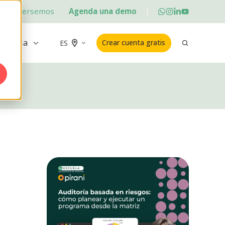
Conversemos
Agenda una demo
ademia
Crear cuenta gratis
ES