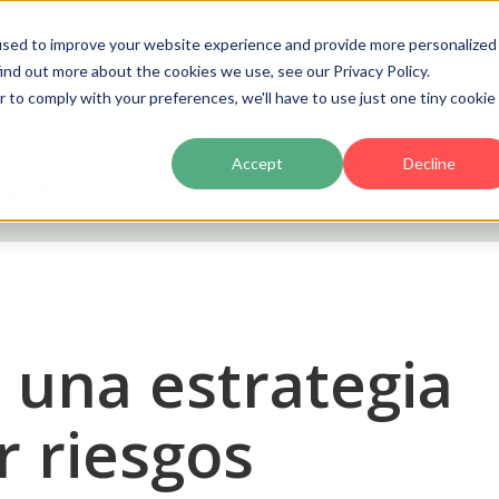
used to improve your website experience and provide more personalized
ind out more about the cookies we use, see our Privacy Policy.
Producto
Precios
Clientes
Partners
Ac
r to comply with your preferences, we'll have to use just one tiny cookie
Accept
Decline
sgos
 una estrategia
r riesgos