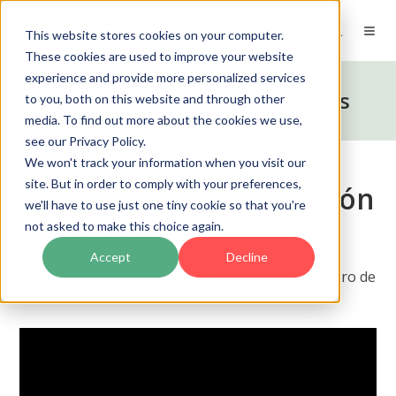
ES
This website stores cookies on your computer.
These cookies are used to improve your website
experience and provide more personalized services
Escuela de Gestión de Riesgos
to you, both on this website and through other
media. To find out more about the cookies we use,
see our Privacy Policy.
We won't track your information when you visit our
site. But in order to comply with your preferences,
¿Cómo hacer la validación
we'll have to use just one tiny cookie so that you're
de PEPs?
not asked to make this choice again.
Accept
Decline
Por
Escuela de Gestión de Riesgos
el 31 de enero de
2023