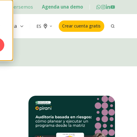
Conversemos
Agenda una demo
ademia
Crear cuenta gratis
ES