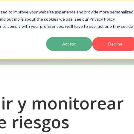
used to improve your website experience and provide more personalized
ind out more about the cookies we use, see our Privacy Policy.
Producto
Precios
Clientes
Partners
Ac
r to comply with your preferences, we'll have to use just one tiny cookie
Accept
Decline
sgos
ir y monitorear
e riesgos