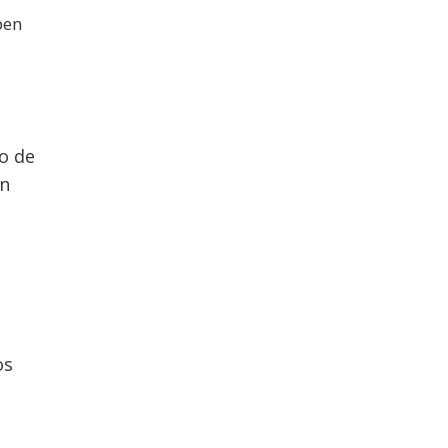
ben
o de
n
os