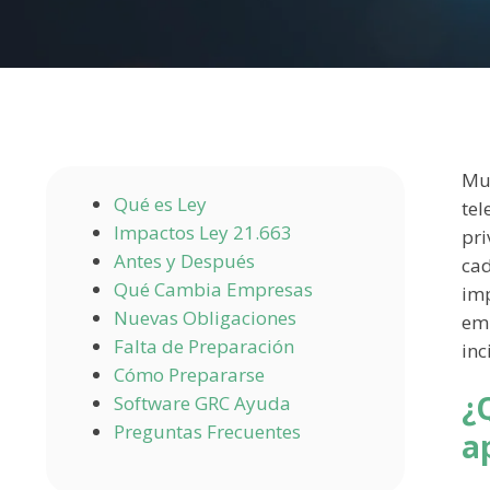
Muc
Qué es Ley
tel
Impactos Ley 21.663
pri
Antes y Después
cad
Qué Cambia Empresas
imp
Nuevas Obligaciones
emp
Falta de Preparación
inc
Cómo Prepararse
¿
Software GRC Ayuda
Preguntas Frecuentes
a