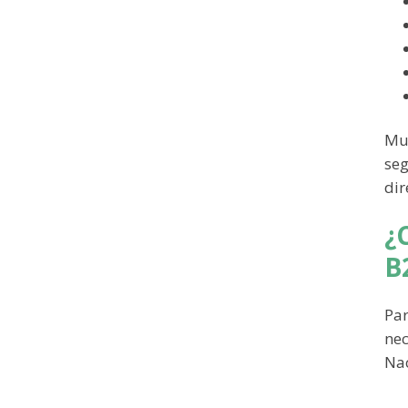
Muc
seg
dir
¿
B
Par
nec
Nac