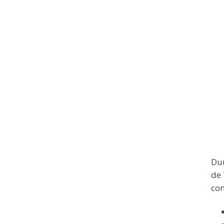
Dur
de 
com