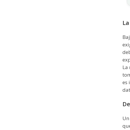
La
Baj
exi
deb
exp
La 
tom
es 
dat
De
Un 
que