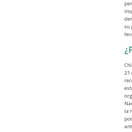
pen
ins
dem
su 
tec
¿
Chi
21.
rec
est
org
Nac
la 
poc
ant