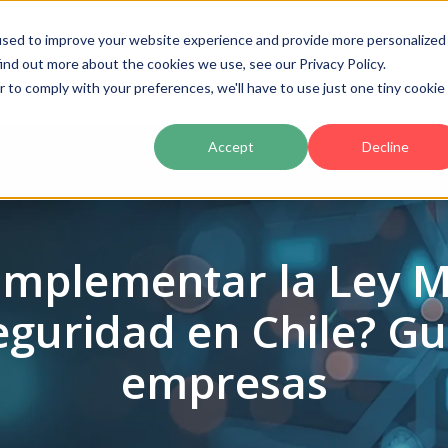
used to improve your website experience and provide more personalized
ind out more about the cookies we use, see our Privacy Policy.
luciones
Producto
Precios
Clientes
Part
r to comply with your preferences, we'll have to use just one tiny cookie
Accept
Decline
implementar la Ley M
eguridad en Chile? Gu
empresas