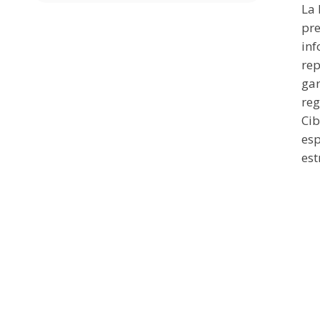
La 
pre
inf
rep
gar
reg
Cib
esp
est