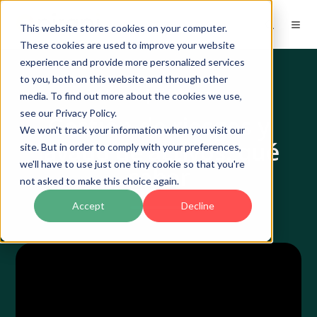
This website stores cookies on your computer.
These cookies are used to improve your website
experience and provide more personalized services
to you, both on this website and through other
Video | Webinar
media. To find out more about the cookies we use,
see our Privacy Policy.
Gestión de riesgos y
We won't track your information when you visit our
lavado de activos: qué
site. But in order to comply with your preferences,
we'll have to use just one tiny cookie so that you're
saber
not asked to make this choice again.
Accept
Decline