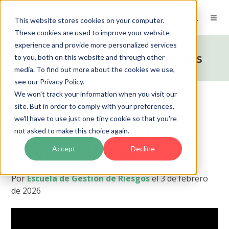
ES
This website stores cookies on your computer.
These cookies are used to improve your website
experience and provide more personalized services
Escuela de Gestión de Riesgos
to you, both on this website and through other
media. To find out more about the cookies we use,
see our Privacy Policy.
We won't track your information when you visit our
site. But in order to comply with your preferences,
Cultura de Gestión de
we'll have to use just one tiny cookie so that you're
Riesgos: clave para
not asked to make this choice again.
afrontar el 2026
Accept
Decline
Por
Escuela de Gestión de Riesgos
el 3 de febrero
de 2026