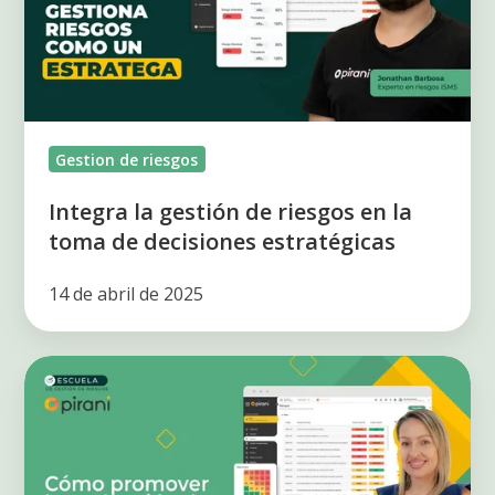
riesgos
en
la
toma
de
Gestion de riesgos
decisiones
estratégicas
Integra la gestión de riesgos en la
toma de decisiones estratégicas
14 de abril de 2025
Cómo
promover
la
evaluación
de