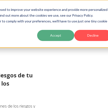
used to improve your website experience and provide more personalized
ind out more about the cookies we use, see our Privacy Policy.
r to comply with your preferences, we'll have to use just one tiny cookie
Soluciones
Producto
Precios
Casos de éxito
Accept
Decline
iesgos de tu
 los
nes de los riesgos y