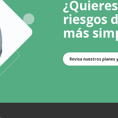
¿Quieres
riesgos 
más sim
Revisa nuestros planes 