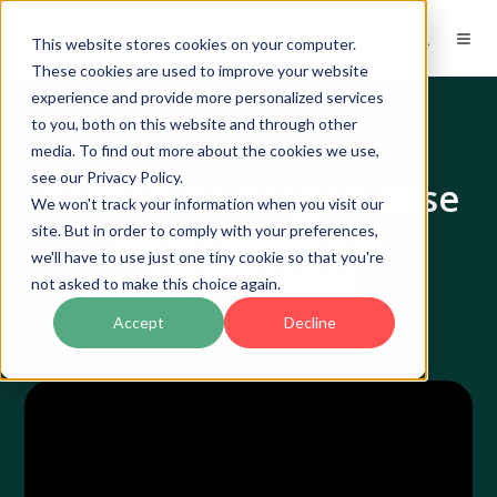
This website stores cookies on your computer.
These cookies are used to improve your website
experience and provide more personalized services
to you, both on this website and through other
Video | Webinar
media. To find out more about the cookies we use,
see our Privacy Policy.
Gestión de riesgos: base
We won't track your information when you visit our
de la resiliencia
site. But in order to comply with your preferences,
we'll have to use just one tiny cookie so that you're
empresarial
not asked to make this choice again.
Accept
Decline