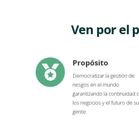
Ven por el 
Propósito
P
r
Democratizar la gestión de
o
riesgos en el mundo
p
garantizando la continuidad 
ó
los negocios y el futuro de s
s
gente.
i
t
o