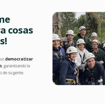
ume
ra cosas
s!
con
democratizar
o
, garantizando la
ro de su gente.