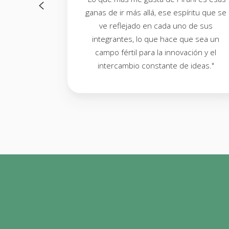
rani es la
ganas de ir más allá, ese espíritu que se
te de sus
ve reflejado en cada uno de sus
d laboral,
integrantes, lo que hace que sea un
en casa."
campo fértil para la innovación y el
intercambio constante de ideas."