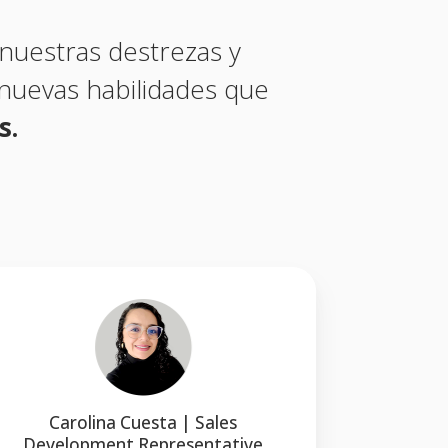
uestras destrezas y
 nuevas habilidades que
s.
Carolina Cuesta | Sales
Davi
Development Representative