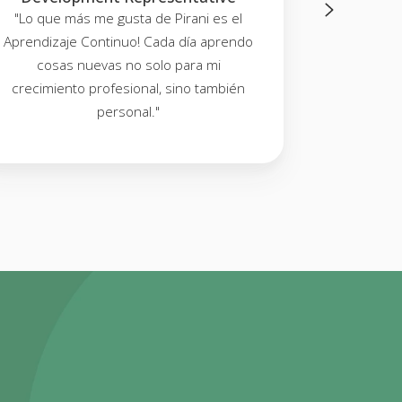
"Lo que más me gusta de Pirani es el
"Traba
Aprendizaje Continuo! Cada día aprendo
experienci
cosas nuevas no solo para mi
día, me he 
crecimiento profesional, sino también
personal."