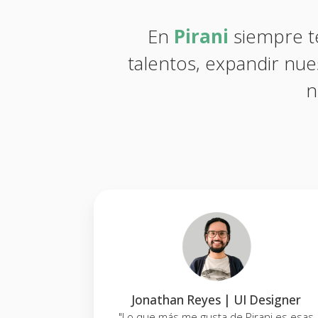
En
Pirani
siempre t
talentos, expandir nue
n
r Success
Jonathan Reyes | UI Designer
"Lo que más me gusta de Pirani es esas