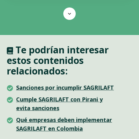
Scroll
T
e podrían interesar
estos contenidos
relacionados
:
Sanciones
Sanciones por incumplir SAGRILAFT
por
Cumple
Cumple SAGRILAFT con Pirani y
incumplir
SAGRILAFT
evita sanciones
SAGRILAFT
con
Qué
Qué empresas deben implementar
Pirani
empresas
SAGRILAFT en Colombia
y
deben