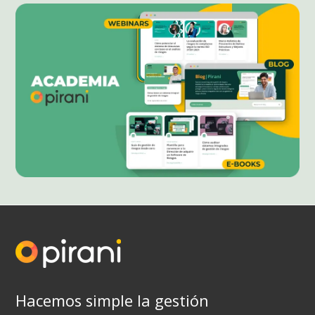
evita
implementar
sanciones
SAGRILAFT
en
Colombia
Hacemos simple la gestión