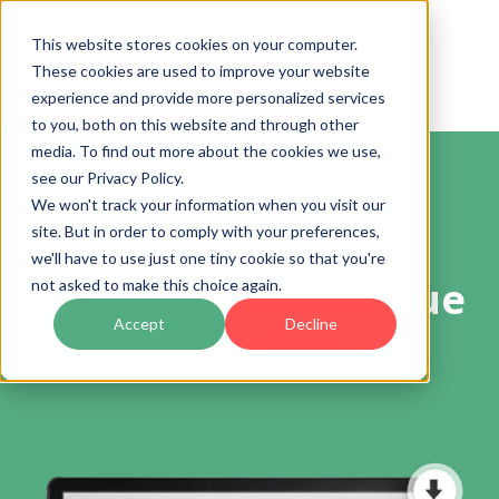
This website stores cookies on your computer.
These cookies are used to improve your website
experience and provide more personalized services
to you, both on this website and through other
media. To find out more about the cookies we use,
see our Privacy Policy.
Descarga gratis el
We won't track your information when you visit our
site. But in order to comply with your preferences,
ebook
SAGRILAFT en
we'll have to use just one tiny cookie so that you're
Colombia: todo lo que
not asked to make this choice again.
Accept
Decline
necesitas saber