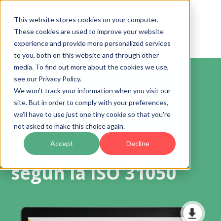
This website stores cookies on your computer.
These cookies are used to improve your website
experience and provide more personalized services
to you, both on this website and through other
media. To find out more about the cookies we use,
see our Privacy Policy.
Descarga gratis el
We won't track your information when you visit our
site. But in order to comply with your preferences,
ebook
we'll have to use just one tiny cookie so that you're
Guía para gestionar
not asked to make this choice again.
Accept
Decline
riesgos emergentes
según la ISO 31050