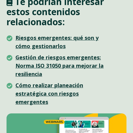
T
e podrían interesar
estos contenidos
relacionados
:
Riesgos
Riesgos emergentes: qué son y
emergentes:
cómo gestionarlos
qué
Gestión
Gestión de riesgos emergentes:
son
de
Norma ISO 31050 para mejorar la
y
riesgos
resiliencia
cómo
emergentes:
Cómo
Cómo realizar planeación
gestionarlos
Norma
realizar
estratégica con riesgos
ISO
planeación
emergentes
31050
estratégica
para
con
mejorar
riesgos
la